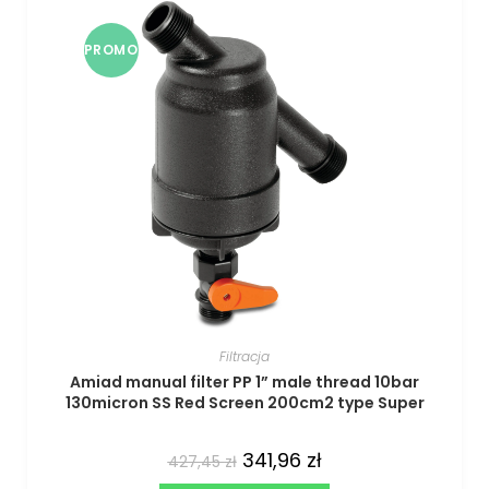
PROMO
CJA!
Filtracja
Amiad manual filter PP 1” male thread 10bar
130micron SS Red Screen 200cm2 type Super
341,96
zł
427,45
zł