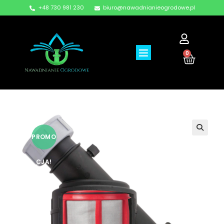
+48 730 981 230
biuro@nawadnianieogrodowe.pl
0
PROMO
CJA!