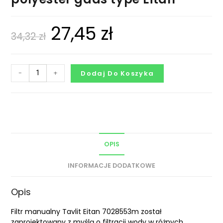
27,45
zł
34,32
zł
-
+
Dodaj Do Koszyka
OPIS
INFORMACJE DODATKOWE
Opis
Filtr manualny Tavlit Eitan 7028553m został
zaprojektowany z myślą o filtracji wody w różnych