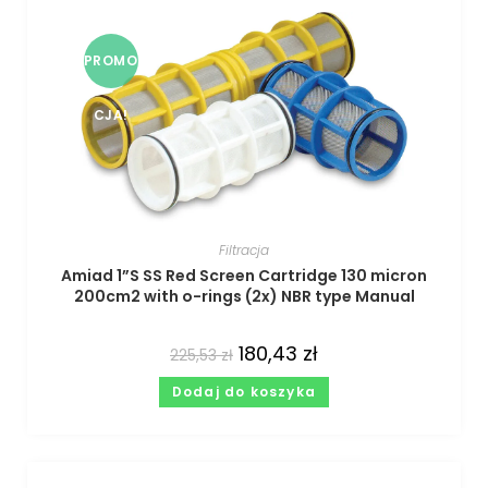
PROMO
CJA!
Filtracja
Amiad 1”S SS Red Screen Cartridge 130 micron
200cm2 with o-rings (2x) NBR type Manual
180,43
zł
225,53
zł
Dodaj do koszyka