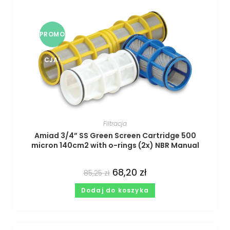
PROMO
CJA!
Filtracja
Amiad 3/4” SS Green Screen Cartridge 500
micron 140cm2 with o-rings (2x) NBR Manual
68,20
zł
85,25
zł
Dodaj do koszyka