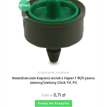
PROMO
CJA!
Kroplowniki wciskane
NaanDanJain Kapacz wcisk x taper F 8l/h jasno
zielony/zielony Click Tif, PC
0,71
zł
0,89
zł
Dodaj do koszyka