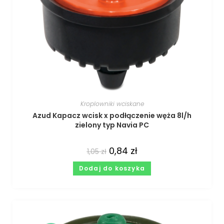
Kroplowniki wciskane
Azud Kapacz wcisk x podłączenie węża 8l/h
zielony typ Navia PC
0,84
zł
1,05
zł
Dodaj do koszyka