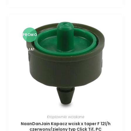
PROMO
CJA!
Kroplowniki wciskane
NaanDanJain Kapacz wcisk x taper F 12l/h
czerwony/zielony typ Click Tif, PC