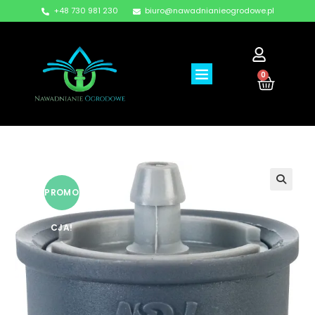
+48 730 981 230
biuro@nawadnianieogrodowe.pl
0
PROMO
CJA!